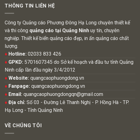
THÔNG TIN LIÊN HỆ
Công ty Quảng cáo Phương Đông Hạ Long chuyên thiết kế
và thi công
quảng cáo tại Quảng Ninh
uy tín, chuyên
nghiệp. Thiết kế biển quảng cáo đẹp, in ấn quảng cáo chất
lượng.
♦
Hotline:
02033 833 426
♦
GPKD:
5701607345 do Sở kế hoạch và đầu tư tỉnh Quảng
Ninh cấp lần đầu ngày 3/4/2012
♦
Website:
quangcaophuongdong.vn
♦
Fanpage:
quangcaophuongdong.vn
♦
Email:
quangcaophuongdongqn@gmail.com
♦
Địa chỉ:
Số 03 - Đường Lê Thanh Nghị - P. Hồng Hà - TP.
Hạ Long - Tỉnh Quảng Ninh
VỀ CHÚNG TÔI