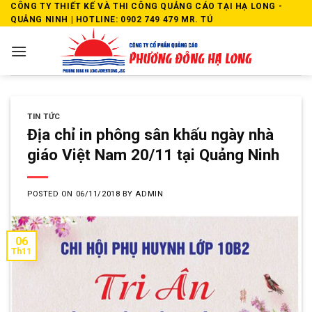
Skip
CÔNG TY THIẾT KẾ VÀ THI CÔNG QUẢNG CÁO TẠI HẠ LONG -
QUẢNG NINH | HOTLINE: 0902 749 479 MR. TÚ
to
content
TIN TỨC
Địa chỉ in phông sân khấu ngày nhà
giáo Việt Nam 20/11 tại Quảng Ninh
POSTED ON
06/11/2018
BY
ADMIN
06
Th11