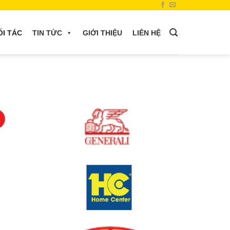
ỐI TÁC
TIN TỨC
GIỚI THIỆU
LIÊN HỆ