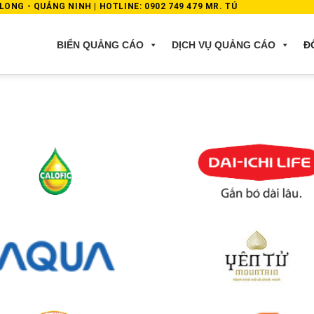
ONG - QUẢNG NINH | HOTLINE: 0902 749 479 MR. TÚ
BIỂN QUẢNG CÁO
DỊCH VỤ QUẢNG CÁO
Đ