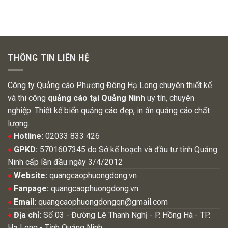
THÔNG TIN LIÊN HỆ
Công ty Quảng cáo Phương Đông Hạ Long chuyên thiết kế
và thi công
quảng cáo tại Quảng Ninh
uy tín, chuyên
nghiệp. Thiết kế biển quảng cáo đẹp, in ấn quảng cáo chất
lượng.
♦
Hotline:
02033 833 426
♦
GPKD:
5701607345 do Sở kế hoạch và đầu tư tỉnh Quảng
Ninh cấp lần đầu ngày 3/4/2012
♦
Website:
quangcaophuongdong.vn
♦
Fanpage:
quangcaophuongdong.vn
♦
Email:
quangcaophuongdongqn@gmail.com
♦
Địa chỉ:
Số 03 - Đường Lê Thanh Nghị - P. Hồng Hà - TP.
Hạ Long - Tỉnh Quảng Ninh