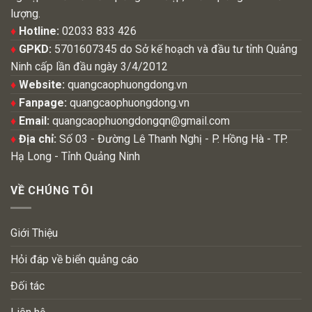
lượng.
♦
Hotline:
02033 833 426
♦
GPKD:
5701607345 do Sở kế hoạch và đầu tư tỉnh Quảng
Ninh cấp lần đầu ngày 3/4/2012
♦
Website:
quangcaophuongdong.vn
♦
Fanpage:
quangcaophuongdong.vn
♦
Email:
quangcaophuongdongqn@gmail.com
♦
Địa chỉ:
Số 03 - Đường Lê Thanh Nghị - P. Hồng Hà - TP.
Hạ Long - Tỉnh Quảng Ninh
VỀ CHÚNG TÔI
Giới Thiệu
Hỏi đáp về biển quảng cáo
Đối tác