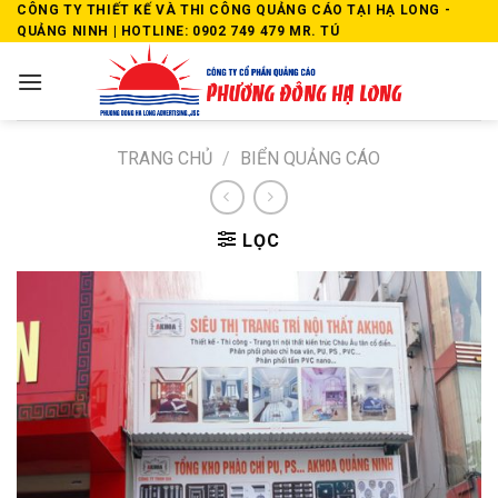
Skip
CÔNG TY THIẾT KẾ VÀ THI CÔNG QUẢNG CÁO TẠI HẠ LONG -
QUẢNG NINH | HOTLINE: 0902 749 479 MR. TÚ
to
content
TRANG CHỦ
/
BIỂN QUẢNG CÁO
LỌC