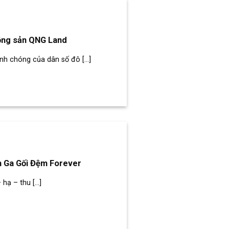
động sản QNG Land
h chóng của dân số đô [...]
n Ga Gối Đệm Forever
ạ – thu [...]