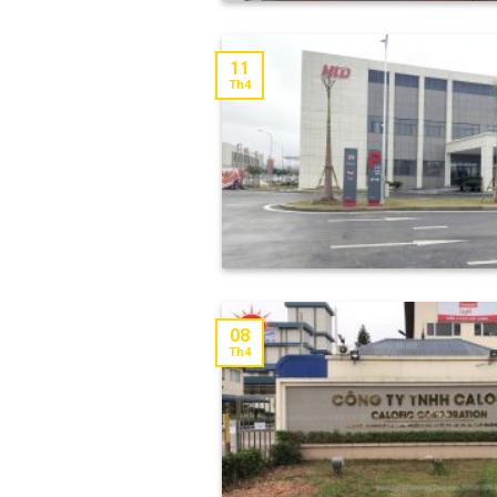
11
Th4
08
Th4