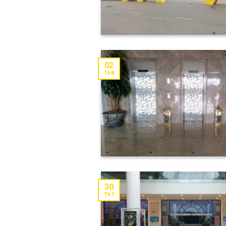
02
Th8
30
Th7