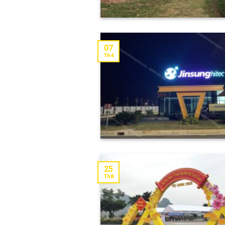
07
Th4
25
Th8