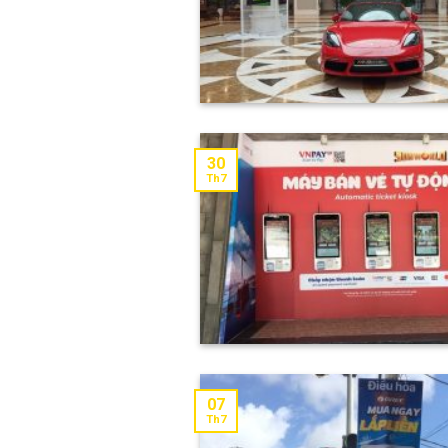
30
Th7
07
Th7