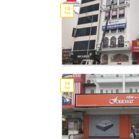
18
Th5
14
Th5