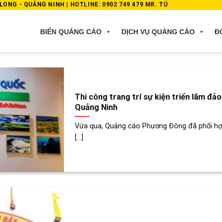
ONG - QUẢNG NINH | HOTLINE: 0902 749 479 MR. TÚ
BIỂN QUẢNG CÁO
DỊCH VỤ QUẢNG CÁO
Đ
Thi công trang trí sự kiện triển lãm đ
Quảng Ninh
Vừa qua, Quảng cáo Phương Đông đã phối hợp
[...]