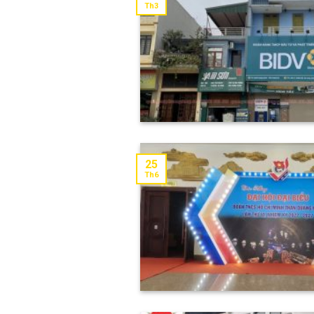
Th3
25
Th6