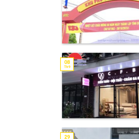
08
Th9
29