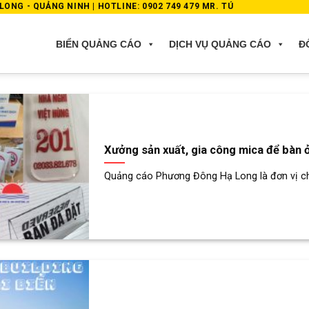
ONG - QUẢNG NINH | HOTLINE: 0902 749 479 MR. TÚ
BIỂN QUẢNG CÁO
DỊCH VỤ QUẢNG CÁO
Đ
Xưởng sản xuất, gia công mica để bàn 
Quảng cáo Phương Đông Hạ Long là đơn vị chuy