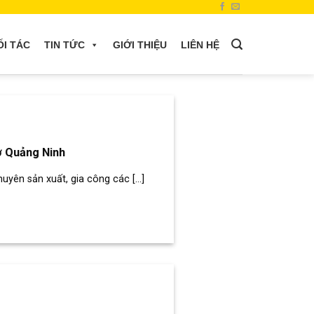
ỐI TÁC
TIN TỨC
GIỚI THIỆU
LIÊN HỆ
ở Quảng Ninh
ên sản xuất, gia công các [...]