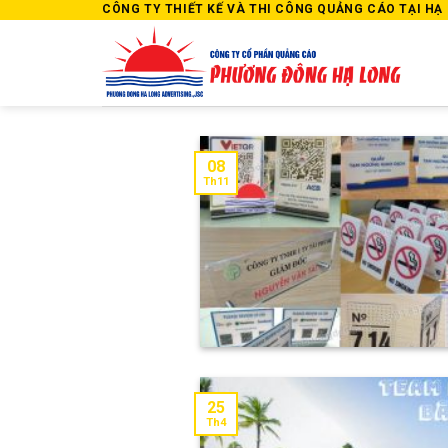
Skip
CÔNG TY THIẾT KẾ VÀ THI CÔNG QUẢNG CÁO TẠI HẠ L
to
content
08
Th11
25
Th4