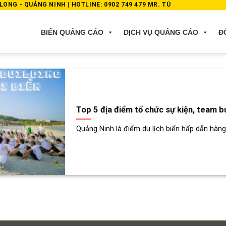
ONG - QUẢNG NINH | HOTLINE: 0902 749 479 MR. TÚ
BIỂN QUẢNG CÁO
DỊCH VỤ QUẢNG CÁO
Đ
Top 5 địa điểm tổ chức sự kiện, team bu
Quảng Ninh là điểm du lịch biển hấp dẫn hàng 