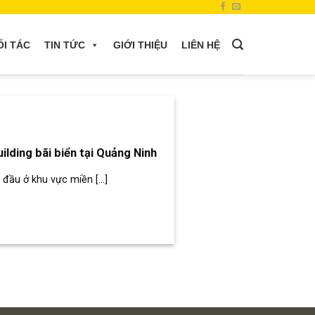
ỐI TÁC
TIN TỨC
GIỚI THIỆU
LIÊN HỆ
ilding bãi biển tại Quảng Ninh
đầu ở khu vực miền [...]