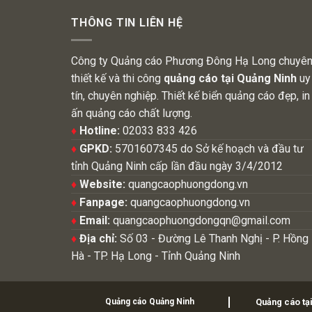
THÔNG TIN LIÊN HỆ
Công ty Quảng cáo Phương Đông Hạ Long chuyê
thiết kế và thi công
quảng cáo tại Quảng Ninh
uy
tín, chuyên nghiệp. Thiết kế biển quảng cáo đẹp, in
ấn quảng cáo chất lượng.
♦
Hotline:
02033 833 426
♦
GPKD:
5701607345 do Sở kế hoạch và đầu tư
tỉnh Quảng Ninh cấp lần đầu ngày 3/4/2012
♦
Website:
quangcaophuongdong.vn
♦
Fanpage:
quangcaophuongdong.vn
♦
Email:
quangcaophuongdongqn@gmail.com
♦
Địa chỉ:
Số 03 - Đường Lê Thanh Nghị - P. Hồng
Hà - TP. Hạ Long - Tỉnh Quảng Ninh
Quảng cáo Quảng Ninh
Quảng cáo tạ