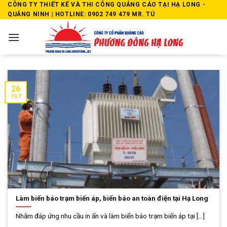
Skip
CÔNG TY THIẾT KẾ VÀ THI CÔNG QUẢNG CÁO TẠI HẠ LONG -
QUẢNG NINH | HOTLINE: 0902 749 479 MR. TÚ
to
content
26
Th7
Làm biển báo trạm biến áp, biển báo an toàn điện tại Hạ Long
Nhằm đáp ứng nhu cầu in ấn và làm biển báo trạm biến áp tại [...]