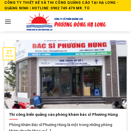
Skip
CÔNG TY THIẾT KẾ VÀ THI CÔNG QUẢNG CÁO TẠI HẠ LONG -
QUẢNG NINH | HOTLINE: 0902 749 479 MR. TÚ
to
content
27
Th10
Thi công biển quảng cáo phòng khám bác sĩ Phương Hùng
Phòng khám Bác sĩ Phương Hùng là một trong những phòng
khám chuyên khoa uy [...]