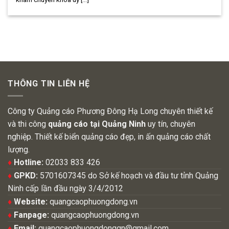
THÔNG TIN LIÊN HỆ
Công ty Quảng cáo Phương Đông Hạ Long chuyên thiết kế
và thi công
quảng cáo tại Quảng Ninh
uy tín, chuyên
nghiệp. Thiết kế biển quảng cáo đẹp, in ấn quảng cáo chất
lượng.
♦
Hotline:
02033 833 426
♦
GPKD:
5701607345 do Sở kế hoạch và đầu tư tỉnh Quảng
Ninh cấp lần đầu ngày 3/4/2012
♦
Website:
quangcaophuongdong.vn
♦
Fanpage:
quangcaophuongdong.vn
♦
Email:
quangcaophuongdongqn@gmail.com