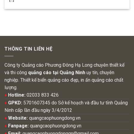
THÔNG TIN LIÊN HỆ
Công ty Quảng cáo Phương Đông Hạ Long chuyên thiết kế
và thi công
quảng cáo tại Quảng Ninh
uy tín, chuyên
nghiệp. Thiết kế biển quảng cáo đẹp, in ấn quảng cáo chất
lượng.
♦
Hotline:
02033 833 426
♦
GPKD:
5701607345 do Sở kế hoạch và đầu tư tỉnh Quảng
Ninh cấp lần đầu ngày 3/4/2012
♦
Website:
quangcaophuongdong.vn
♦
Fanpage:
quangcaophuongdong.vn
♦
Email:
quangcaophuongdongqn@gmail.com