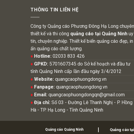
THÔNG TIN LIÊN HỆ
Công ty Quảng cáo Phương Đông Hạ Long chuyê
thiết kế và thi công
quảng cáo tại Quảng Ninh
uy
tín, chuyên nghiệp. Thiết kế biển quảng cáo đẹp, in
ấn quảng cáo chất lượng.
♦
Hotline:
02033 833 426
♦
GPKD:
5701607345 do Sở kế hoạch và đầu tư
tỉnh Quảng Ninh cấp lần đầu ngày 3/4/2012
♦
Website:
quangcaophuongdong.vn
♦
Fanpage:
quangcaophuongdong.vn
♦
Email:
quangcaophuongdongqn@gmail.com
♦
Địa chỉ:
Số 03 - Đường Lê Thanh Nghị - P. Hồng
Hà - TP. Hạ Long - Tỉnh Quảng Ninh
Quảng cáo Quảng Ninh
Quảng cáo tạ