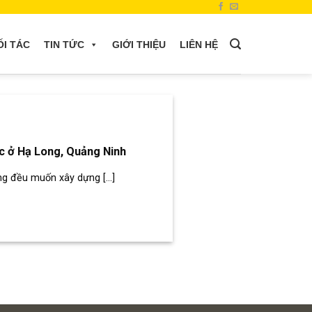
ỐI TÁC
TIN TỨC
GIỚI THIỆU
LIÊN HỆ
óc ở Hạ Long, Quảng Ninh
g đều muốn xây dựng [...]