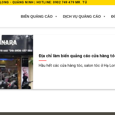
ONG - QUẢNG NINH | HOTLINE: 0902 749 479 MR. TÚ
BIỂN QUẢNG CÁO
DỊCH VỤ QUẢNG CÁO
Đ
Địa chỉ làm biển quảng cáo cửa hàng t
Hầu hết các cửa hàng tóc, salon tóc ở Hạ Lon