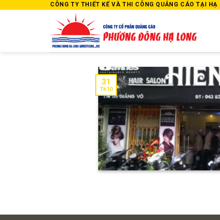
Skip
CÔNG TY THIẾT KẾ VÀ THI CÔNG QUẢNG CÁO TẠI HẠ L
to
content
31
Th10