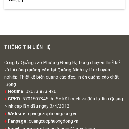
THÔNG TIN LIÊN HỆ
Công ty Quảng cáo Phương Đông Hạ Long chuyên thiết kế
và thi công
quảng cáo tại Quảng Ninh
uy tín, chuyên
nghiệp. Thiết kế biển quảng cáo đẹp, in ấn quảng cáo chất
lượng.
♦
Hotline:
02033 833 426
♦
GPKD:
5701607345 do Sở kế hoạch và đầu tư tỉnh Quảng
Ninh cấp lần đầu ngày 3/4/2012
♦
Website:
quangcaophuongdong.vn
♦
Fanpage:
quangcaophuongdong.vn
♦
Email:
quangcaophuongdongqn@gmail.com