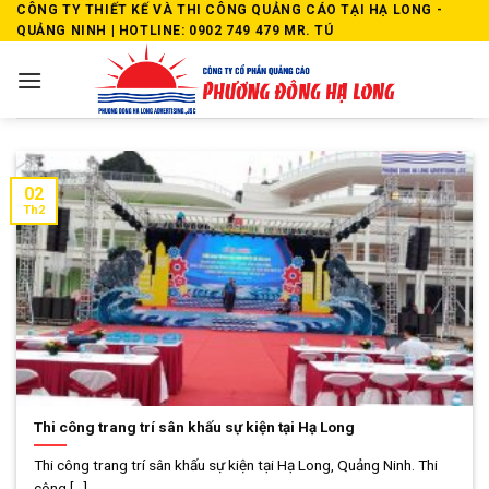
Skip
CÔNG TY THIẾT KẾ VÀ THI CÔNG QUẢNG CÁO TẠI HẠ LONG -
QUẢNG NINH | HOTLINE: 0902 749 479 MR. TÚ
to
content
02
Th2
Thi công trang trí sân khấu sự kiện tại Hạ Long
Thi công trang trí sân khấu sự kiện tại Hạ Long, Quảng Ninh. Thi
công [...]