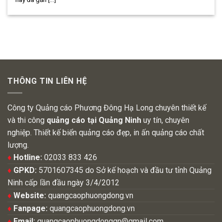
THÔNG TIN LIÊN HỆ
Công ty Quảng cáo Phương Đông Hạ Long chuyên thiết kế
và thi công
quảng cáo tại Quảng Ninh
uy tín, chuyên
nghiệp. Thiết kế biển quảng cáo đẹp, in ấn quảng cáo chất
lượng.
♦
Hotline:
02033 833 426
♦
GPKD:
5701607345 do Sở kế hoạch và đầu tư tỉnh Quảng
Ninh cấp lần đầu ngày 3/4/2012
♦
Website:
quangcaophuongdong.vn
♦
Fanpage:
quangcaophuongdong.vn
♦
Email:
quangcaophuongdongqn@gmail.com