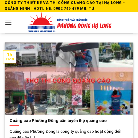
Skip
CÔNG TY THIẾT KẾ VÀ THI CÔNG QUẢNG CÁO TẠI HẠ LONG -
QUẢNG NINH | HOTLINE: 0902 749 479 MR. TÚ
to
content
15
Th10
Quảng cáo Phương Đông cần tuyển thợ quảng cáo
Quảng cáo Phương Đông là công ty quảng cáo hoạt động đến
nay đã gần [...]