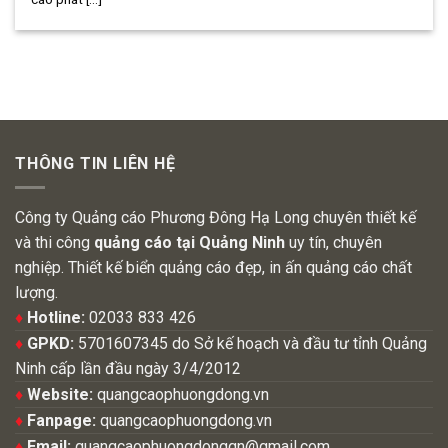
THÔNG TIN LIÊN HỆ
Công ty Quảng cáo Phương Đông Hạ Long chuyên thiết kế
và thi công
quảng cáo tại Quảng Ninh
uy tín, chuyên
nghiệp. Thiết kế biển quảng cáo đẹp, in ấn quảng cáo chất
lượng.
♦
Hotline:
02033 833 426
♦
GPKD:
5701607345 do Sở kế hoạch và đầu tư tỉnh Quảng
Ninh cấp lần đầu ngày 3/4/2012
♦
Website:
quangcaophuongdong.vn
♦
Fanpage:
quangcaophuongdong.vn
♦
Email:
quangcaophuongdongqn@gmail.com