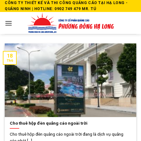
Skip
CÔNG TY THIẾT KẾ VÀ THI CÔNG QUẢNG CÁO TẠI HẠ LONG -
QUẢNG NINH | HOTLINE: 0902 749 479 MR. TÚ
to
content
18
Th6
Cho thuê hộp đèn quảng cáo ngoài trời
Cho thuê hộp đèn quảng cáo ngoài trời đang là dịch vụ quảng
cáo phát [...]