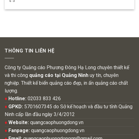
THÔNG TIN LIÊN HỆ
Công ty Quảng cáo Phương Đông Hạ Long chuyên thiết kế
và thi công
quảng cáo tại Quảng Ninh
uy tín, chuyên
nghiệp. Thiết kế biển quảng cáo đẹp, in ấn quảng cáo chất
lượng.
♦
Hotline:
02033 833 426
♦
GPKD:
5701607345 do Sở kế hoạch và đầu tư tỉnh Quảng
Ninh cấp lần đầu ngày 3/4/2012
♦
Website:
quangcaophuongdong.vn
♦
Fanpage:
quangcaophuongdong.vn
♦
Email:
quangcaophuongdongqn@gmail.com