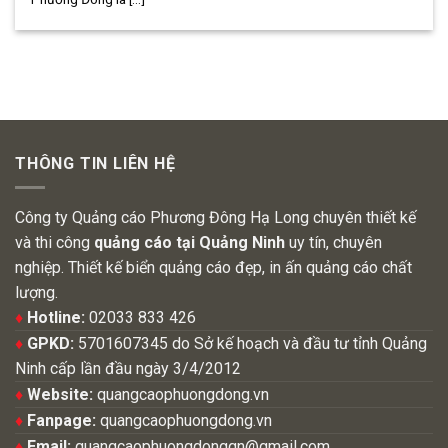
THÔNG TIN LIÊN HỆ
Công ty Quảng cáo Phương Đông Hạ Long chuyên thiết kế
và thi công
quảng cáo tại Quảng Ninh
uy tín, chuyên
nghiệp. Thiết kế biển quảng cáo đẹp, in ấn quảng cáo chất
lượng.
♦
Hotline:
02033 833 426
♦
GPKD:
5701607345 do Sở kế hoạch và đầu tư tỉnh Quảng
Ninh cấp lần đầu ngày 3/4/2012
♦
Website:
quangcaophuongdong.vn
♦
Fanpage:
quangcaophuongdong.vn
♦
Email:
quangcaophuongdongqn@gmail.com