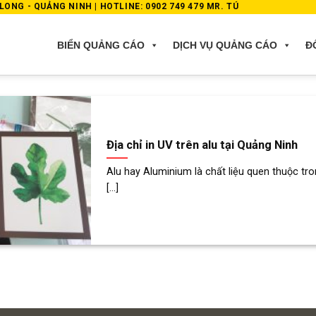
ONG - QUẢNG NINH | HOTLINE: 0902 749 479 MR. TÚ
BIỂN QUẢNG CÁO
DỊCH VỤ QUẢNG CÁO
Đ
Địa chỉ in UV trên alu tại Quảng Ninh
Alu hay Aluminium là chất liệu quen thuộc tr
[...]