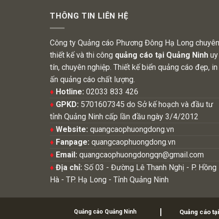
THÔNG TIN LIÊN HỆ
Công ty Quảng cáo Phương Đông Hạ Long chuyê
thiết kế và thi công
quảng cáo tại Quảng Ninh
uy
tín, chuyên nghiệp. Thiết kế biển quảng cáo đẹp, in
ấn quảng cáo chất lượng.
♦
Hotline:
02033 833 426
♦
GPKD:
5701607345 do Sở kế hoạch và đầu tư
tỉnh Quảng Ninh cấp lần đầu ngày 3/4/2012
♦
Website:
quangcaophuongdong.vn
♦
Fanpage:
quangcaophuongdong.vn
♦
Email:
quangcaophuongdongqn@gmail.com
♦
Địa chỉ:
Số 03 - Đường Lê Thanh Nghị - P. Hồng
Hà - TP. Hạ Long - Tỉnh Quảng Ninh
Quảng cáo Quảng Ninh
Quảng cáo tạ