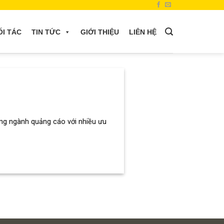
ỐI TÁC
TIN TỨC
GIỚI THIỆU
LIÊN HỆ
ong ngành quảng cáo với nhiều ưu