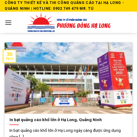
Skip
CÔNG TY THIẾT KẾ VÀ THI CÔNG QUẢNG CÁO TẠI HẠ LONG -
QUẢNG NINH | HOTLINE: 0902 749 479 MR. TÚ
to
content
30
Th11
In bạt quảng cáo khổ lớn ở Hạ Long, Quảng Ninh
In bạt quảng cáo khổ lớn ở Hạ Long ngày càng được ứng dụng
rộng [...]