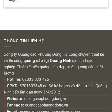
THÔNG TIN LIÊN HỆ
Công ty Quảng cáo Phương Đông Hạ Long chuyên thiết kế
và thi công
quảng cáo tại Quảng Ninh
uy tín, chuyên
nghiệp. Thiết kế biển quảng cáo đẹp, in ấn quảng cáo chất
lượng.
♦
Hotline:
02033 833 426
♦
GPKD:
5701607345 do Sở kế hoạch và đầu tư tỉnh Quảng
Ninh cấp lần đầu ngày 3/4/2012
♦
Website:
quangcaophuongdong.vn
♦
Fanpage:
quangcaophuongdong.vn
♦
Email:
quangcaophuongdongqn@gmail.com