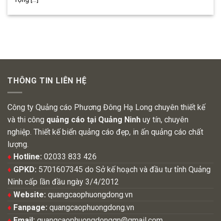
THÔNG TIN LIÊN HỆ
Công ty Quảng cáo Phương Đông Hạ Long chuyên thiết kế
và thi công
quảng cáo tại Quảng Ninh
uy tín, chuyên
nghiệp. Thiết kế biển quảng cáo đẹp, in ấn quảng cáo chất
lượng.
♦
Hotline:
02033 833 426
♦
GPKD:
5701607345 do Sở kế hoạch và đầu tư tỉnh Quảng
Ninh cấp lần đầu ngày 3/4/2012
♦
Website:
quangcaophuongdong.vn
♦
Fanpage:
quangcaophuongdong.vn
♦
Email:
quangcaophuongdongqn@gmail.com