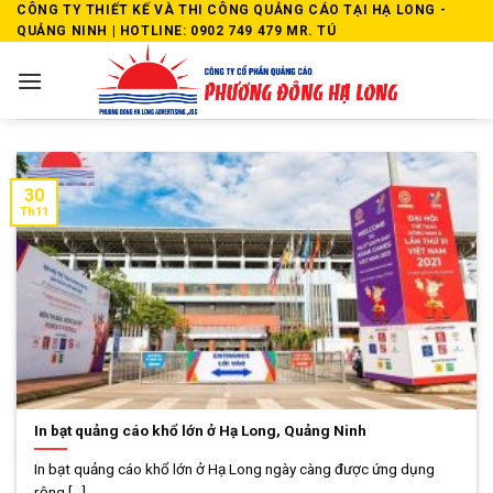
Skip
CÔNG TY THIẾT KẾ VÀ THI CÔNG QUẢNG CÁO TẠI HẠ LONG -
QUẢNG NINH | HOTLINE: 0902 749 479 MR. TÚ
to
content
30
Th11
In bạt quảng cáo khổ lớn ở Hạ Long, Quảng Ninh
In bạt quảng cáo khổ lớn ở Hạ Long ngày càng được ứng dụng
rộng [...]