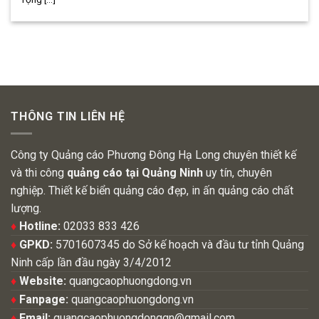
THÔNG TIN LIÊN HỆ
Công ty Quảng cáo Phương Đông Hạ Long chuyên thiết kế
và thi công
quảng cáo tại Quảng Ninh
uy tín, chuyên
nghiệp. Thiết kế biển quảng cáo đẹp, in ấn quảng cáo chất
lượng.
♦
Hotline:
02033 833 426
♦
GPKD:
5701607345 do Sở kế hoạch và đầu tư tỉnh Quảng
Ninh cấp lần đầu ngày 3/4/2012
♦
Website:
quangcaophuongdong.vn
♦
Fanpage:
quangcaophuongdong.vn
♦
Email:
quangcaophuongdongqn@gmail.com