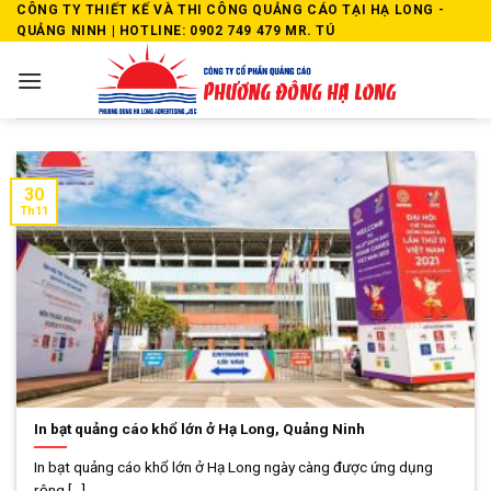
Skip
CÔNG TY THIẾT KẾ VÀ THI CÔNG QUẢNG CÁO TẠI HẠ LONG -
QUẢNG NINH | HOTLINE: 0902 749 479 MR. TÚ
to
content
30
Th11
In bạt quảng cáo khổ lớn ở Hạ Long, Quảng Ninh
In bạt quảng cáo khổ lớn ở Hạ Long ngày càng được ứng dụng
rộng [...]