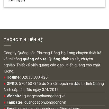
THÔNG TIN LIÊN HỆ
Công ty Quảng cáo Phương Đông Hạ Long chuyên thiết kế
và thi công
quảng cáo tại Quảng Ninh
uy tín, chuyên
nghiệp. Thiết kế biển quảng cáo đẹp, in ấn quảng cáo chất
lượng.
♦
Hotline:
02033 833 426
♦
GPKD:
5701607345 do Sở kế hoạch và đầu tư tỉnh Quảng
Ninh cấp lần đầu ngày 3/4/2012
♦
Website:
quangcaophuongdong.vn
♦
Fanpage:
quangcaophuongdong.vn
♦
Email:
quangcaophuongdongqn@gmail.com