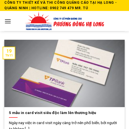
Skip
CÔNG TY THIẾT KẾ VÀ THI CÔNG QUẢNG CÁO TẠI HẠ LONG -
QUẢNG NINH | HOTLINE: 0902 749 479 MR. TÚ
to
content
19
Th11
5 mẫu in card visit siêu độc làm lên thương hiệu
Ngày nay việc in card visit ngày càng trở nên phổ biến; bởi người
ta không [...]