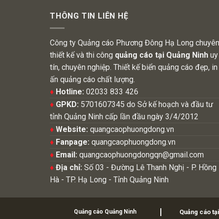
THÔNG TIN LIÊN HỆ
Công ty Quảng cáo Phương Đông Hạ Long chuyê
thiết kế và thi công
quảng cáo tại Quảng Ninh
uy
tín, chuyên nghiệp. Thiết kế biển quảng cáo đẹp, in
ấn quảng cáo chất lượng.
♦
Hotline:
02033 833 426
♦
GPKD:
5701607345 do Sở kế hoạch và đầu tư
tỉnh Quảng Ninh cấp lần đầu ngày 3/4/2012
♦
Website:
quangcaophuongdong.vn
♦
Fanpage:
quangcaophuongdong.vn
♦
Email:
quangcaophuongdongqn@gmail.com
♦
Địa chỉ:
Số 03 - Đường Lê Thanh Nghị - P. Hồng
Hà - TP. Hạ Long - Tỉnh Quảng Ninh
Quảng cáo Quảng Ninh
Quảng cáo tạ