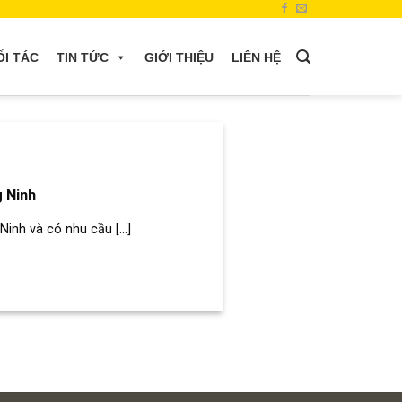
ỐI TÁC
TIN TỨC
GIỚI THIỆU
LIÊN HỆ
g Ninh
inh và có nhu cầu [...]