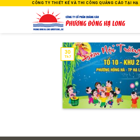
Skip
CÔNG TY THIẾT KẾ VÀ THI CÔNG QUẢNG CÁO TẠI HẠ L
to
content
30
Th7