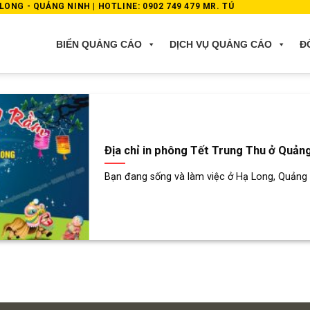
ONG - QUẢNG NINH | HOTLINE: 0902 749 479 MR. TÚ
BIỂN QUẢNG CÁO
DỊCH VỤ QUẢNG CÁO
Đ
Địa chỉ in phông Tết Trung Thu ở Quản
Bạn đang sống và làm việc ở Hạ Long, Quảng N