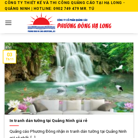
Skip
CÔNG TY THIẾT KẾ VÀ THI CÔNG QUẢNG CÁO TẠI HẠ LONG -
QUẢNG NINH | HOTLINE: 0902 749 479 MR. TÚ
to
content
03
Th11
In tranh dán tường tại Quảng Ninh giá rẻ
Quảng cáo Phương Đông nhận in tranh dán tường tại Quảng Ninh
giá rẻ nhất. [...]