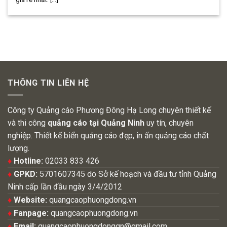
THÔNG TIN LIÊN HỆ
Công ty Quảng cáo Phương Đông Hạ Long chuyên thiết kế
và thi công
quảng cáo tại Quảng Ninh
uy tín, chuyên
nghiệp. Thiết kế biển quảng cáo đẹp, in ấn quảng cáo chất
lượng.
♦
Hotline:
02033 833 426
♦
GPKD:
5701607345 do Sở kế hoạch và đầu tư tỉnh Quảng
Ninh cấp lần đầu ngày 3/4/2012
♦
Website:
quangcaophuongdong.vn
♦
Fanpage:
quangcaophuongdong.vn
♦
Email:
quangcaophuongdongqn@gmail.com