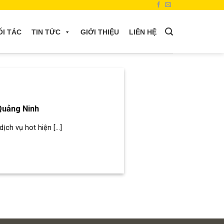
ỐI TÁC
TIN TỨC
GIỚI THIỆU
LIÊN HỆ
Quảng Ninh
ch vụ hot hiện [...]