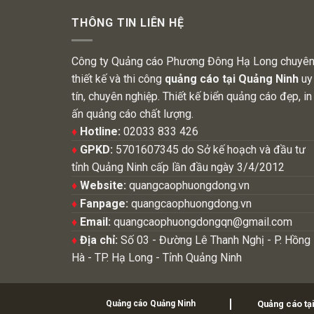
THÔNG TIN LIÊN HỆ
Công ty Quảng cáo Phương Đông Hạ Long chuyê
thiết kế và thi công
quảng cáo tại Quảng Ninh
uy
tín, chuyên nghiệp. Thiết kế biển quảng cáo đẹp, in
ấn quảng cáo chất lượng.
♦
Hotline:
02033 833 426
♦
GPKD:
5701607345 do Sở kế hoạch và đầu tư
tỉnh Quảng Ninh cấp lần đầu ngày 3/4/2012
♦
Website:
quangcaophuongdong.vn
♦
Fanpage:
quangcaophuongdong.vn
♦
Email:
quangcaophuongdongqn@gmail.com
♦
Địa chỉ:
Số 03 - Đường Lê Thanh Nghị - P. Hồng
Hà - TP. Hạ Long - Tỉnh Quảng Ninh
Quảng cáo Quảng Ninh
Quảng cáo tạ