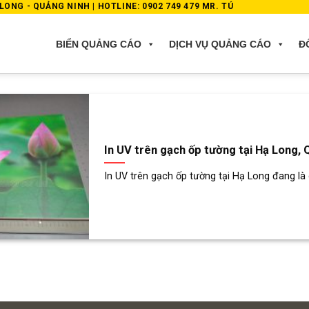
ONG - QUẢNG NINH | HOTLINE: 0902 749 479 MR. TÚ
BIỂN QUẢNG CÁO
DỊCH VỤ QUẢNG CÁO
Đ
In UV trên gạch ốp tường tại Hạ Long, 
In UV trên gạch ốp tường tại Hạ Long đang là dị