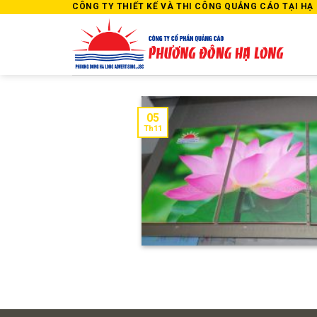
Skip
CÔNG TY THIẾT KẾ VÀ THI CÔNG QUẢNG CÁO TẠI HẠ L
to
content
05
Th11