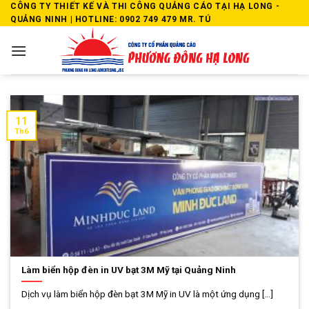
Skip
CÔNG TY THIẾT KẾ VÀ THI CÔNG QUẢNG CÁO TẠI HẠ LONG -
QUẢNG NINH | HOTLINE: 0902 749 479 MR. TÚ
to
content
11
Th6
Làm biển hộp đèn in UV bạt 3M Mỹ tại Quảng Ninh
Dịch vụ làm biển hộp đèn bạt 3M Mỹ in UV là một ứng dụng [...]