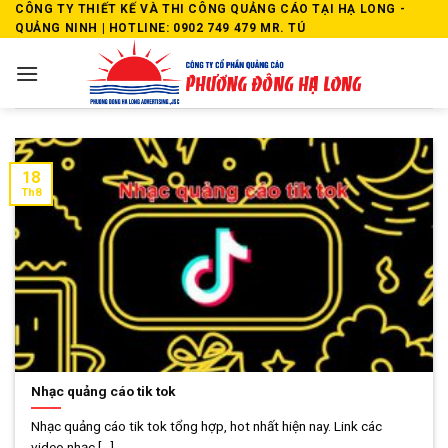
Skip
CÔNG TY THIẾT KẾ VÀ THI CÔNG QUẢNG CÁO TẠI HẠ LONG -
QUẢNG NINH | HOTLINE: 0902 749 479 MR. TÚ
to
content
18
Th8
Nhạc quảng cáo tik tok
Nhạc quảng cáo tik tok tổng hợp, hot nhất hiện nay. Link các
video nhạc [...]