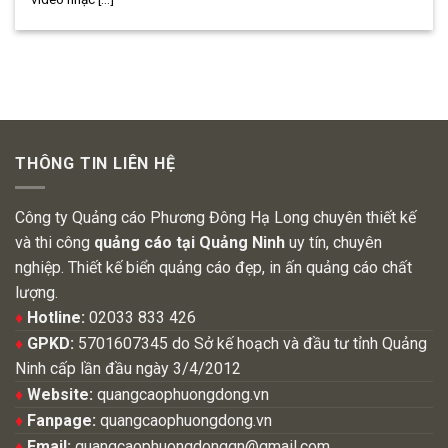
THÔNG TIN LIÊN HỆ
Công ty Quảng cáo Phương Đông Hạ Long chuyên thiết kế
và thi công
quảng cáo tại Quảng Ninh
uy tín, chuyên
nghiệp. Thiết kế biển quảng cáo đẹp, in ấn quảng cáo chất
lượng.
♦
Hotline:
02033 833 426
♦
GPKD:
5701607345 do Sở kế hoạch và đầu tư tỉnh Quảng
Ninh cấp lần đầu ngày 3/4/2012
♦
Website:
quangcaophuongdong.vn
♦
Fanpage:
quangcaophuongdong.vn
♦
Email:
quangcaophuongdongqn@gmail.com