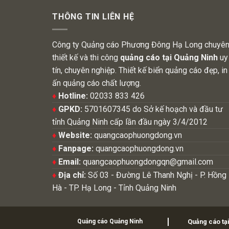
THÔNG TIN LIÊN HỆ
Công ty Quảng cáo Phương Đông Hạ Long chuyê
thiết kế và thi công
quảng cáo tại Quảng Ninh
uy
tín, chuyên nghiệp. Thiết kế biển quảng cáo đẹp, in
ấn quảng cáo chất lượng.
♦
Hotline:
02033 833 426
♦
GPKD:
5701607345 do Sở kế hoạch và đầu tư
tỉnh Quảng Ninh cấp lần đầu ngày 3/4/2012
♦
Website:
quangcaophuongdong.vn
♦
Fanpage:
quangcaophuongdong.vn
♦
Email:
quangcaophuongdongqn@gmail.com
♦
Địa chỉ:
Số 03 - Đường Lê Thanh Nghị - P. Hồng
Hà - TP. Hạ Long - Tỉnh Quảng Ninh
Quảng cáo Quảng Ninh
Quảng cáo tạ