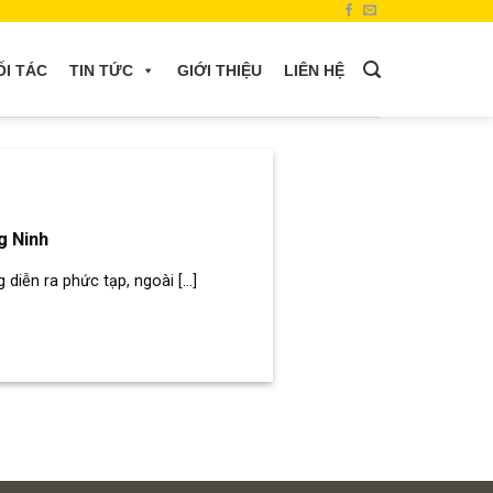
ỐI TÁC
TIN TỨC
GIỚI THIỆU
LIÊN HỆ
g Ninh
diễn ra phức tạp, ngoài [...]