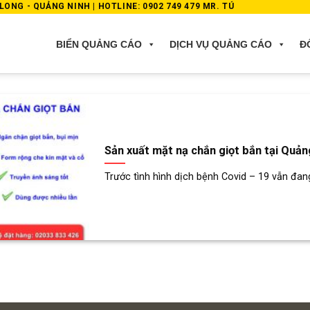
ONG - QUẢNG NINH | HOTLINE: 0902 749 479 MR. TÚ
BIỂN QUẢNG CÁO
DỊCH VỤ QUẢNG CÁO
Đ
Sản xuất mặt nạ chắn giọt bắn tại Quản
Trước tình hình dịch bệnh Covid – 19 vẫn đang 