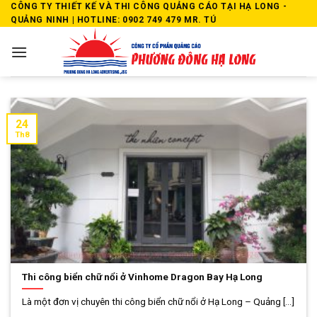
Skip
CÔNG TY THIẾT KẾ VÀ THI CÔNG QUẢNG CÁO TẠI HẠ LONG -
QUẢNG NINH | HOTLINE: 0902 749 479 MR. TÚ
to
content
24
Th8
Thi công biển chữ nổi ở Vinhome Dragon Bay Hạ Long
Là một đơn vị chuyên thi công biển chữ nổi ở Hạ Long – Quảng [...]