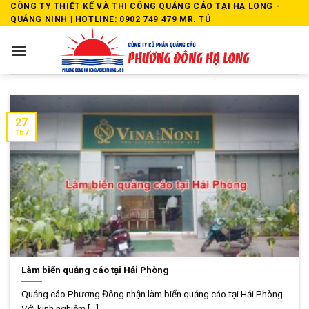
Skip
CÔNG TY THIẾT KẾ VÀ THI CÔNG QUẢNG CÁO TẠI HẠ LONG -
QUẢNG NINH | HOTLINE: 0902 749 479 MR. TÚ
to
content
27
Th7
Làm biển quảng cáo tại Hải Phòng
Quảng cáo Phương Đông nhận làm biển quảng cáo tại Hải Phòng.
Với kinh nghiệm [...]