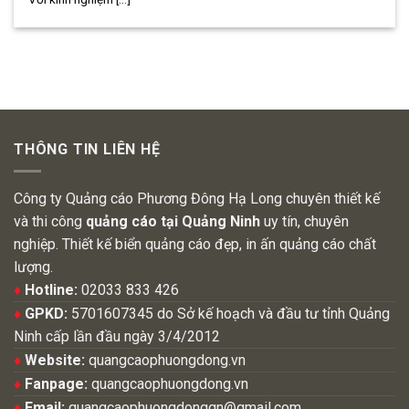
THÔNG TIN LIÊN HỆ
Công ty Quảng cáo Phương Đông Hạ Long chuyên thiết kế
và thi công
quảng cáo tại Quảng Ninh
uy tín, chuyên
nghiệp. Thiết kế biển quảng cáo đẹp, in ấn quảng cáo chất
lượng.
♦
Hotline:
02033 833 426
♦
GPKD:
5701607345 do Sở kế hoạch và đầu tư tỉnh Quảng
Ninh cấp lần đầu ngày 3/4/2012
♦
Website:
quangcaophuongdong.vn
♦
Fanpage:
quangcaophuongdong.vn
♦
Email:
quangcaophuongdongqn@gmail.com