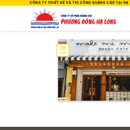
Skip
CÔNG TY THIẾT KẾ VÀ THI CÔNG QUẢNG CÁO TẠI HẠ L
to
content
28
Th5