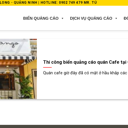
ONG - QUẢNG NINH | HOTLINE: 0902 749 479 MR. TÚ
BIỂN QUẢNG CÁO
DỊCH VỤ QUẢNG CÁO
Đ
Thi công biển quảng cáo quán Cafe tại
Quán cafe giờ đây đã có mặt ở hầu khắp các co