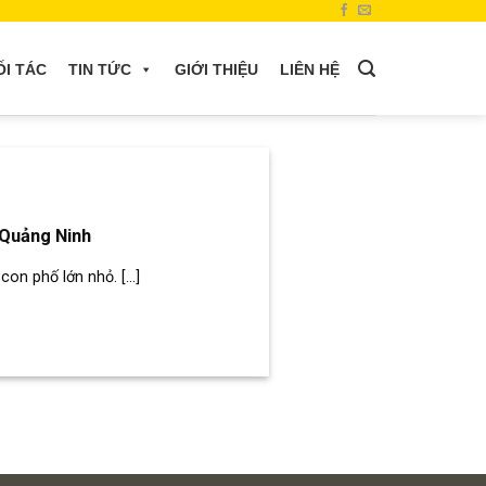
ỐI TÁC
TIN TỨC
GIỚI THIỆU
LIÊN HỆ
 Quảng Ninh
n phố lớn nhỏ. [...]