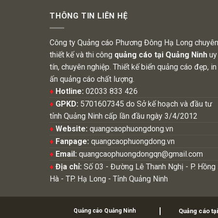
THÔNG TIN LIÊN HỆ
Công ty Quảng cáo Phương Đông Hạ Long chuyê
thiết kế và thi công
quảng cáo tại Quảng Ninh
uy
tín, chuyên nghiệp. Thiết kế biển quảng cáo đẹp, in
ấn quảng cáo chất lượng.
♦
Hotline:
02033 833 426
♦
GPKD:
5701607345 do Sở kế hoạch và đầu tư
tỉnh Quảng Ninh cấp lần đầu ngày 3/4/2012
♦
Website:
quangcaophuongdong.vn
♦
Fanpage:
quangcaophuongdong.vn
♦
Email:
quangcaophuongdongqn@gmail.com
♦
Địa chỉ:
Số 03 - Đường Lê Thanh Nghị - P. Hồng
Hà - TP. Hạ Long - Tỉnh Quảng Ninh
Quảng cáo Quảng Ninh
Quảng cáo tạ