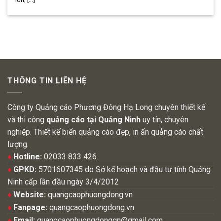
THÔNG TIN LIÊN HỆ
Công ty Quảng cáo Phương Đông Hạ Long chuyên thiết kế
và thi công
quảng cáo tại Quảng Ninh
uy tín, chuyên
nghiệp. Thiết kế biển quảng cáo đẹp, in ấn quảng cáo chất
lượng.
♦
Hotline:
02033 833 426
♦
GPKD:
5701607345 do Sở kế hoạch và đầu tư tỉnh Quảng
Ninh cấp lần đầu ngày 3/4/2012
♦
Website:
quangcaophuongdong.vn
♦
Fanpage:
quangcaophuongdong.vn
♦
Email:
quangcaophuongdongqn@gmail.com