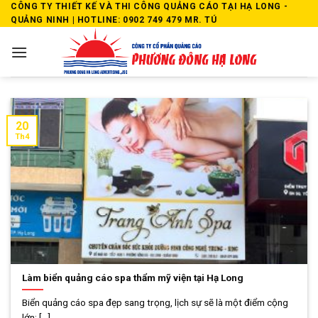
Skip
CÔNG TY THIẾT KẾ VÀ THI CÔNG QUẢNG CÁO TẠI HẠ LONG -
QUẢNG NINH | HOTLINE: 0902 749 479 MR. TÚ
to
content
20
Th4
Làm biển quảng cáo spa thẩm mỹ viện tại Hạ Long
Biển quảng cáo spa đẹp sang trọng, lịch sự sẽ là một điểm cộng
lớn; [...]