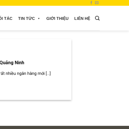
ỐI TÁC
TIN TỨC
GIỚI THIỆU
LIÊN HỆ
 Quảng Ninh
rất nhiều ngân hàng mới [...]