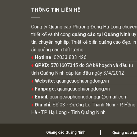
THÔNG TIN LIÊN HỆ
Công ty Quảng cáo Phương Đông Hạ Long chuyê
thiết kế và thi công
quảng cáo tại Quảng Ninh
uy
tín, chuyên nghiệp. Thiết kế biển quảng cáo đẹp, in
ấn quảng cáo chất lượng.
♦
Hotline:
02033 833 426
♦
GPKD:
5701607345 do Sở kế hoạch và đầu tư
tỉnh Quảng Ninh cấp lần đầu ngày 3/4/2012
♦
Website:
quangcaophuongdong.vn
♦
Fanpage:
quangcaophuongdong.vn
♦
Email:
quangcaophuongdongqn@gmail.com
♦
Địa chỉ:
Số 03 - Đường Lê Thanh Nghị - P. Hồng
Hà - TP. Hạ Long - Tỉnh Quảng Ninh
Quảng cáo Quảng Ninh
Quảng cáo tạ