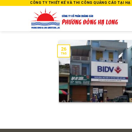
Skip
CÔNG TY THIẾT KẾ VÀ THI CÔNG QUẢNG CÁO TẠI HẠ L
to
content
26
Th5