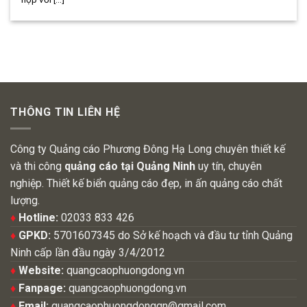
THÔNG TIN LIÊN HỆ
Công ty Quảng cáo Phương Đông Hạ Long chuyên thiết kế
và thi công
quảng cáo tại Quảng Ninh
uy tín, chuyên
nghiệp. Thiết kế biển quảng cáo đẹp, in ấn quảng cáo chất
lượng.
♦
Hotline:
02033 833 426
♦
GPKD:
5701607345 do Sở kế hoạch và đầu tư tỉnh Quảng
Ninh cấp lần đầu ngày 3/4/2012
♦
Website:
quangcaophuongdong.vn
♦
Fanpage:
quangcaophuongdong.vn
♦
Email:
quangcaophuongdongqn@gmail.com