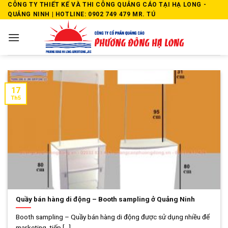
Skip
CÔNG TY THIẾT KẾ VÀ THI CÔNG QUẢNG CÁO TẠI HẠ LONG -
QUẢNG NINH | HOTLINE: 0902 749 479 MR. TÚ
to
content
17
Th5
Quầy bán hàng di động – Booth sampling ở Quảng Ninh
Booth sampling – Quầy bán hàng di động được sử dụng nhiều để
marketing, tiếp [...]