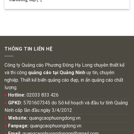
THÔNG TIN LIÊN HỆ
Công ty Quảng cáo Phương Đông Hạ Long chuyên thiết kế
và thi công
quảng cáo tại Quảng Ninh
uy tín, chuyên
nghiệp. Thiết kế biển quảng cáo đẹp, in ấn quảng cáo chất
lượng.
♦
Hotline:
02033 833 426
♦
GPKD:
5701607345 do Sở kế hoạch và đầu tư tỉnh Quảng
Ninh cấp lần đầu ngày 3/4/2012
♦
Website:
quangcaophuongdong.vn
♦
Fanpage:
quangcaophuongdong.vn
♦
Email:
quangcaophuongdongqn@gmail.com