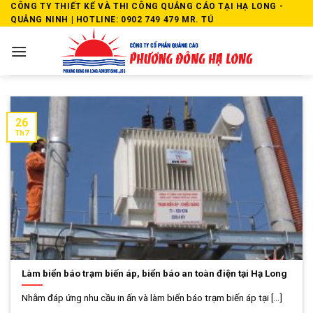
Skip
CÔNG TY THIẾT KẾ VÀ THI CÔNG QUẢNG CÁO TẠI HẠ LONG -
QUẢNG NINH | HOTLINE: 0902 749 479 MR. TÚ
to
content
26
Th7
Làm biển báo trạm biến áp, biển báo an toàn điện tại Hạ Long
Nhằm đáp ứng nhu cầu in ấn và làm biển báo trạm biến áp tại [...]