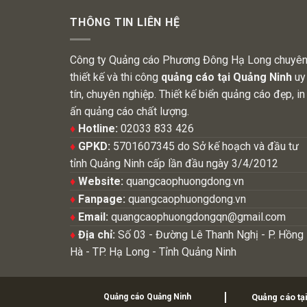
THÔNG TIN LIÊN HỆ
Công ty Quảng cáo Phương Đông Hạ Long chuyê
thiết kế và thi công
quảng cáo tại Quảng Ninh
uy
tín, chuyên nghiệp. Thiết kế biển quảng cáo đẹp, in
ấn quảng cáo chất lượng.
♦
Hotline:
02033 833 426
♦
GPKD:
5701607345 do Sở kế hoạch và đầu tư
tỉnh Quảng Ninh cấp lần đầu ngày 3/4/2012
♦
Website:
quangcaophuongdong.vn
♦
Fanpage:
quangcaophuongdong.vn
♦
Email:
quangcaophuongdongqn@gmail.com
♦
Địa chỉ:
Số 03 - Đường Lê Thanh Nghị - P. Hồng
Hà - TP. Hạ Long - Tỉnh Quảng Ninh
Quảng cáo Quảng Ninh
Quảng cáo tạ