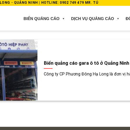
ONG - QUẢNG NINH | HOTLINE: 0902 749 479 MR. TÚ
BIỂN QUẢNG CÁO
DỊCH VỤ QUẢNG CÁO
Đ
Biển quảng cáo gara ô tô ở Quảng Ninh
Công ty CP Phương Đông Hạ Long là đơn vị hàng