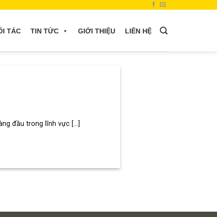
ỐI TÁC
TIN TỨC
GIỚI THIỆU
LIÊN HỆ
 đầu trong lĩnh vực [...]