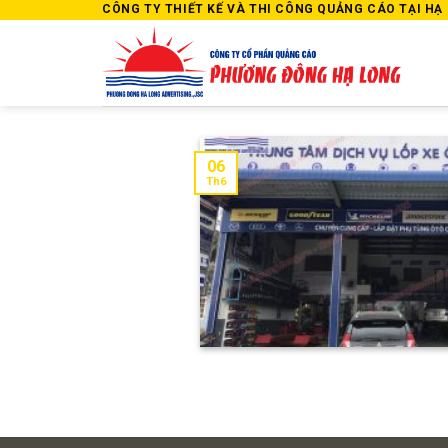
Skip
CÔNG TY THIẾT KẾ VÀ THI CÔNG QUẢNG CÁO TẠI HẠ L
to
content
06
Th6