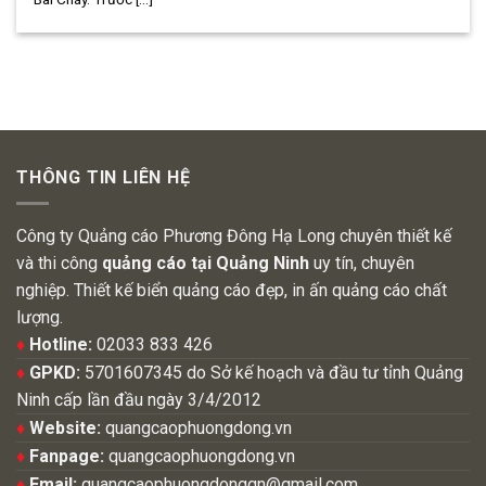
THÔNG TIN LIÊN HỆ
Công ty Quảng cáo Phương Đông Hạ Long chuyên thiết kế
và thi công
quảng cáo tại Quảng Ninh
uy tín, chuyên
nghiệp. Thiết kế biển quảng cáo đẹp, in ấn quảng cáo chất
lượng.
♦
Hotline:
02033 833 426
♦
GPKD:
5701607345 do Sở kế hoạch và đầu tư tỉnh Quảng
Ninh cấp lần đầu ngày 3/4/2012
♦
Website:
quangcaophuongdong.vn
♦
Fanpage:
quangcaophuongdong.vn
♦
Email:
quangcaophuongdongqn@gmail.com