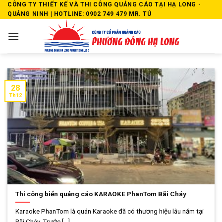
Skip
CÔNG TY THIẾT KẾ VÀ THI CÔNG QUẢNG CÁO TẠI HẠ LONG -
QUẢNG NINH | HOTLINE: 0902 749 479 MR. TÚ
to
content
28
Th12
Thi công biển quảng cáo KARAOKE PhanTom Bãi Cháy
Karaoke PhanTom là quán Karaoke đã có thương hiệu lâu năm tại
Bãi Cháy. Trước [...]