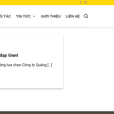
ỐI TÁC
TIN TỨC
GIỚI THIỆU
LIÊN HỆ
đạp Giant
ng lựa chọn Công ty Quảng [...]