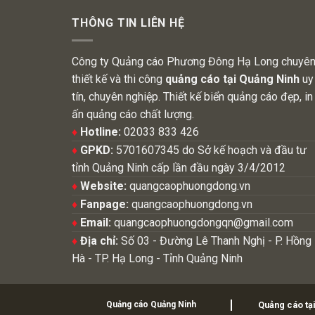
THÔNG TIN LIÊN HỆ
Công ty Quảng cáo Phương Đông Hạ Long chuyê
thiết kế và thi công
quảng cáo tại Quảng Ninh
uy
tín, chuyên nghiệp. Thiết kế biển quảng cáo đẹp, in
ấn quảng cáo chất lượng.
♦
Hotline:
02033 833 426
♦
GPKD:
5701607345 do Sở kế hoạch và đầu tư
tỉnh Quảng Ninh cấp lần đầu ngày 3/4/2012
♦
Website:
quangcaophuongdong.vn
♦
Fanpage:
quangcaophuongdong.vn
♦
Email:
quangcaophuongdongqn@gmail.com
♦
Địa chỉ:
Số 03 - Đường Lê Thanh Nghị - P. Hồng
Hà - TP. Hạ Long - Tỉnh Quảng Ninh
Quảng cáo Quảng Ninh
Quảng cáo tạ