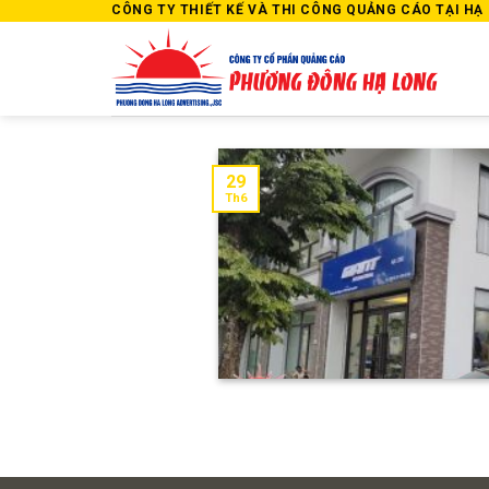
Skip
CÔNG TY THIẾT KẾ VÀ THI CÔNG QUẢNG CÁO TẠI HẠ L
to
content
29
Th6