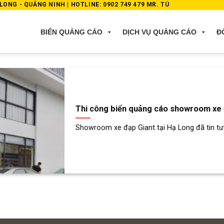
ONG - QUẢNG NINH | HOTLINE: 0902 749 479 MR. TÚ
BIỂN QUẢNG CÁO
DỊCH VỤ QUẢNG CÁO
Đ
Thi công biển quảng cáo showroom xe 
Showroom xe đạp Giant tại Hạ Long đã tin tưở