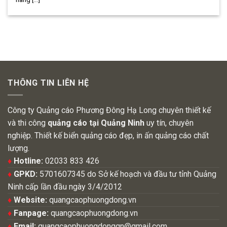
THÔNG TIN LIÊN HỆ
Công ty Quảng cáo Phương Đông Hạ Long chuyên thiết kế
và thi công
quảng cáo tại Quảng Ninh
uy tín, chuyên
nghiệp. Thiết kế biển quảng cáo đẹp, in ấn quảng cáo chất
lượng.
♦
Hotline:
02033 833 426
♦
GPKD:
5701607345 do Sở kế hoạch và đầu tư tỉnh Quảng
Ninh cấp lần đầu ngày 3/4/2012
♦
Website:
quangcaophuongdong.vn
♦
Fanpage:
quangcaophuongdong.vn
♦
Email:
quangcaophuongdongqn@gmail.com