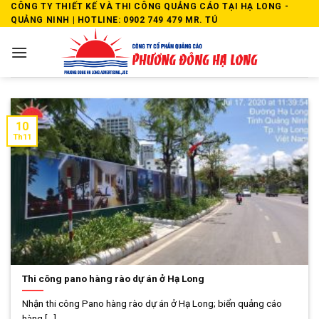
Skip
CÔNG TY THIẾT KẾ VÀ THI CÔNG QUẢNG CÁO TẠI HẠ LONG -
QUẢNG NINH | HOTLINE: 0902 749 479 MR. TÚ
to
content
10
Th11
Thi công pano hàng rào dự án ở Hạ Long
Nhận thi công Pano hàng rào dự án ở Hạ Long; biển quảng cáo
hàng [...]