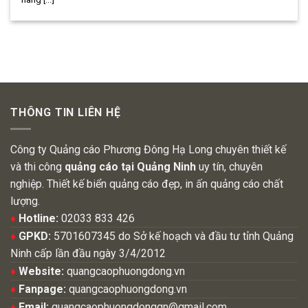
THÔNG TIN LIÊN HỆ
Công ty Quảng cáo Phương Đông Hạ Long chuyên thiết kế
và thi công
quảng cáo tại Quảng Ninh
uy tín, chuyên
nghiệp. Thiết kế biển quảng cáo đẹp, in ấn quảng cáo chất
lượng.
♦
Hotline:
02033 833 426
♦
GPKD:
5701607345 do Sở kế hoạch và đầu tư tỉnh Quảng
Ninh cấp lần đầu ngày 3/4/2012
♦
Website:
quangcaophuongdong.vn
♦
Fanpage:
quangcaophuongdong.vn
♦
Email:
quangcaophuongdongqn@gmail.com