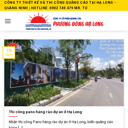
Skip
CÔNG TY THIẾT KẾ VÀ THI CÔNG QUẢNG CÁO TẠI HẠ LONG -
QUẢNG NINH | HOTLINE: 0902 749 479 MR. TÚ
to
content
10
Th11
Thi công pano hàng rào dự án ở Hạ Long
Nhận thi công Pano hàng rào dự án ở Hạ Long; biển quảng cáo
hàng [...]