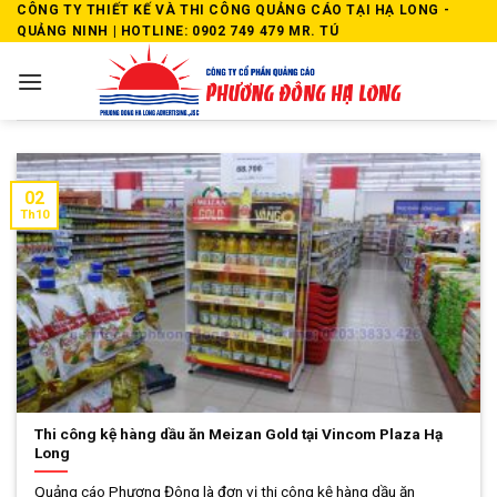
Skip
CÔNG TY THIẾT KẾ VÀ THI CÔNG QUẢNG CÁO TẠI HẠ LONG -
QUẢNG NINH | HOTLINE: 0902 749 479 MR. TÚ
to
content
02
Th10
Thi công kệ hàng dầu ăn Meizan Gold tại Vincom Plaza Hạ
Long
Quảng cáo Phương Đông là đơn vị thi công kệ hàng dầu ăn