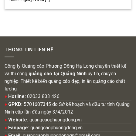
THÔNG TIN LIÊN HỆ
Công ty Quảng cáo Phương Đông Hạ Long chuyên thiết kế
và thi công
quảng cáo tại Quảng Ninh
uy tín, chuyên
nghiệp. Thiết kế biển quảng cáo đẹp, in ấn quảng cáo chất
lượng.
♦
Hotline:
02033 833 426
♦
GPKD:
5701607345 do Sở kế hoạch và đầu tư tỉnh Quảng
Ninh cấp lần đầu ngày 3/4/2012
♦
Website:
quangcaophuongdong.vn
♦
Fanpage:
quangcaophuongdong.vn
♦
Email:
quangcaophuongdongqn@gmail.com