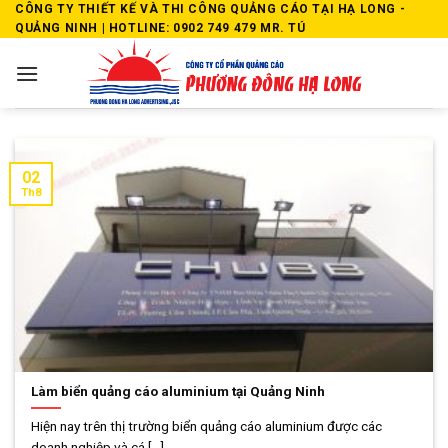
Skip
CÔNG TY THIẾT KẾ VÀ THI CÔNG QUẢNG CÁO TẠI HẠ LONG -
QUẢNG NINH | HOTLINE: 0902 749 479 MR. TÚ
to
content
02
Th8
Làm biển quảng cáo aluminium tại Quảng Ninh
Hiện nay trên thị trường biển quảng cáo aluminium được các
doanh nghiệp và cá [...]