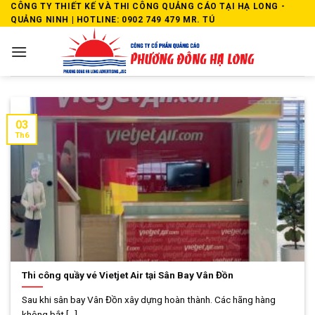
Skip
CÔNG TY THIẾT KẾ VÀ THI CÔNG QUẢNG CÁO TẠI HẠ LONG -
QUẢNG NINH | HOTLINE: 0902 749 479 MR. TÚ
to
content
03
Th6
Thi công quầy vé Vietjet Air tại Sân Bay Vân Đồn
Sau khi sân bay Vân Đồn xây dựng hoàn thành. Các hãng hàng
không bắt [...]