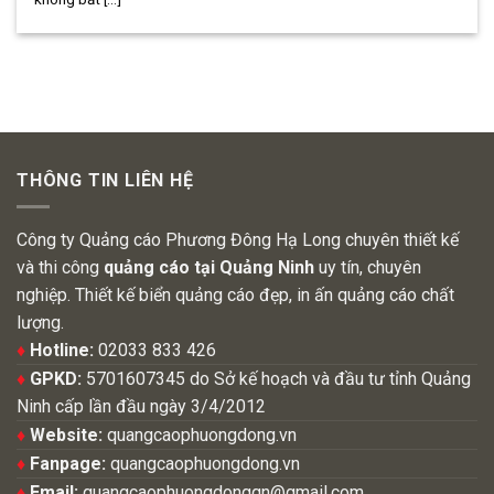
THÔNG TIN LIÊN HỆ
Công ty Quảng cáo Phương Đông Hạ Long chuyên thiết kế
và thi công
quảng cáo tại Quảng Ninh
uy tín, chuyên
nghiệp. Thiết kế biển quảng cáo đẹp, in ấn quảng cáo chất
lượng.
♦
Hotline:
02033 833 426
♦
GPKD:
5701607345 do Sở kế hoạch và đầu tư tỉnh Quảng
Ninh cấp lần đầu ngày 3/4/2012
♦
Website:
quangcaophuongdong.vn
♦
Fanpage:
quangcaophuongdong.vn
♦
Email:
quangcaophuongdongqn@gmail.com