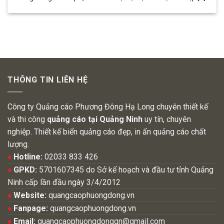
THÔNG TIN LIÊN HỆ
Công ty Quảng cáo Phương Đông Hạ Long chuyên thiết kế
và thi công
quảng cáo tại Quảng Ninh
uy tín, chuyên
nghiệp. Thiết kế biển quảng cáo đẹp, in ấn quảng cáo chất
lượng.
♦
Hotline:
02033 833 426
♦
GPKD:
5701607345 do Sở kế hoạch và đầu tư tỉnh Quảng
Ninh cấp lần đầu ngày 3/4/2012
♦
Website:
quangcaophuongdong.vn
♦
Fanpage:
quangcaophuongdong.vn
♦
Email:
quangcaophuongdongqn@gmail.com