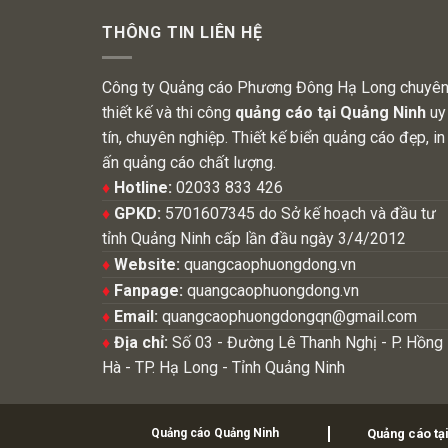
THÔNG TIN LIÊN HỆ
Công ty Quảng cáo Phương Đông Hạ Long chuyê
thiết kế và thi công
quảng cáo tại Quảng Ninh
uy
tín, chuyên nghiệp. Thiết kế biển quảng cáo đẹp, in
ấn quảng cáo chất lượng.
♦
Hotline:
02033 833 426
♦
GPKD:
5701607345 do Sở kế hoạch và đầu tư
tỉnh Quảng Ninh cấp lần đầu ngày 3/4/2012
♦
Website:
quangcaophuongdong.vn
♦
Fanpage:
quangcaophuongdong.vn
♦
Email:
quangcaophuongdongqn@gmail.com
♦
Địa chỉ:
Số 03 - Đường Lê Thanh Nghị - P. Hồng
Hà - TP. Hạ Long - Tỉnh Quảng Ninh
Quảng cáo Quảng Ninh
Quảng cáo tạ