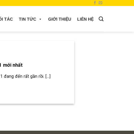
ỐI TÁC
TIN TỨC
GIỚI THIỆU
LIÊN HỆ
1 mới nhất
đang đến rất gần rồi. [...]