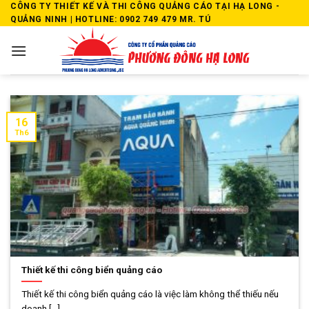
Skip
CÔNG TY THIẾT KẾ VÀ THI CÔNG QUẢNG CÁO TẠI HẠ LONG -
QUẢNG NINH | HOTLINE: 0902 749 479 MR. TÚ
to
content
16
Th6
Thiết kế thi công biển quảng cáo
Thiết kế thi công biển quảng cáo là việc làm không thể thiếu nếu
doanh [...]