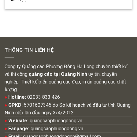
THÔNG TIN LIÊN HỆ
Công ty Quảng cáo Phương Đông Hạ Long chuyên thiết kế
và thi công
quảng cáo tại Quảng Ninh
uy tín, chuyên
nghiệp. Thiết kế biển quảng cáo đẹp, in ấn quảng cáo chất
lượng.
♦
Hotline:
02033 833 426
♦
GPKD:
5701607345 do Sở kế hoạch và đầu tư tỉnh Quảng
Ninh cấp lần đầu ngày 3/4/2012
♦
Website:
quangcaophuongdong.vn
♦
Fanpage:
quangcaophuongdong.vn
♦
Email:
quangcaophuongdongqn@gmail.com