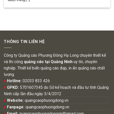
THÔNG TIN LIÊN HỆ
Công ty Quảng cáo Phương Đông Hạ Long chuyên thiết kế
và thi công
quảng cáo tại Quảng Ninh
uy tín, chuyên
nghiệp. Thiết kế biển quảng cáo đẹp, in ấn quảng cáo chất
lượng.
♦
Hotline:
02033 833 426
♦
GPKD:
5701607345 do Sở kế hoạch và đầu tư tỉnh Quảng
Ninh cấp lần đầu ngày 3/4/2012
♦
Website:
quangcaophuongdong.vn
♦
Fanpage:
quangcaophuongdong.vn
♦
Email:
quangcaophuongdongqn@gmail.com