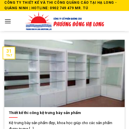
Skip
CÔNG TY THIẾT KẾ VÀ THI CÔNG QUẢNG CÁO TẠI HẠ LONG -
QUẢNG NINH | HOTLINE: 0902 749 479 MR. TÚ
to
content
31
Th7
Thiết kế thi công kệ trưng bày sản phẩm
Kệ trưng bày sản phẩm đẹp, khoa học giúp cho các sản phẩm
được trưng [...]