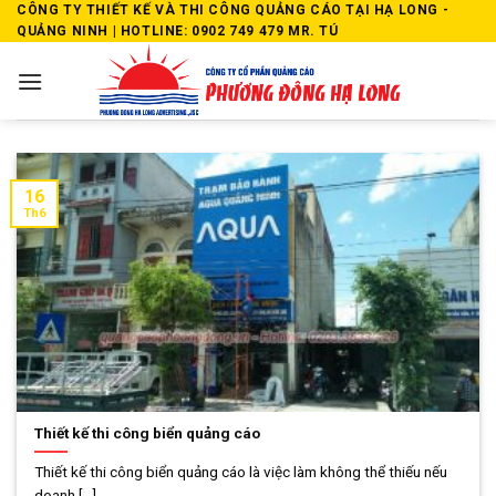
Skip
CÔNG TY THIẾT KẾ VÀ THI CÔNG QUẢNG CÁO TẠI HẠ LONG -
QUẢNG NINH | HOTLINE: 0902 749 479 MR. TÚ
to
content
16
Th6
Thiết kế thi công biển quảng cáo
Thiết kế thi công biển quảng cáo là việc làm không thể thiếu nếu
doanh [...]