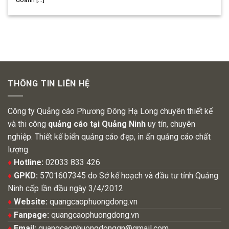
THÔNG TIN LIÊN HỆ
Công ty Quảng cáo Phương Đông Hạ Long chuyên thiết kế
và thi công
quảng cáo tại Quảng Ninh
uy tín, chuyên
nghiệp. Thiết kế biển quảng cáo đẹp, in ấn quảng cáo chất
lượng.
♦
Hotline:
02033 833 426
♦
GPKD:
5701607345 do Sở kế hoạch và đầu tư tỉnh Quảng
Ninh cấp lần đầu ngày 3/4/2012
♦
Website:
quangcaophuongdong.vn
♦
Fanpage:
quangcaophuongdong.vn
♦
Email:
quangcaophuongdongqn@gmail.com