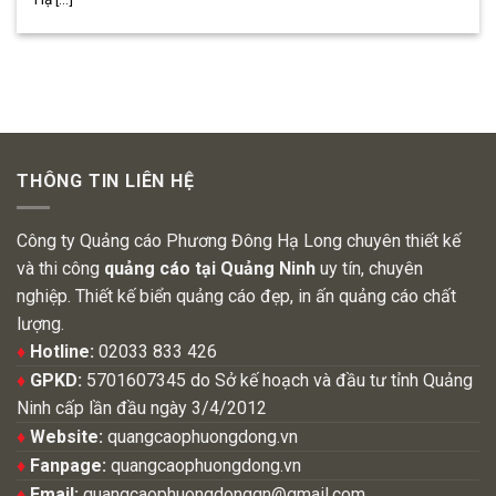
THÔNG TIN LIÊN HỆ
Công ty Quảng cáo Phương Đông Hạ Long chuyên thiết kế
và thi công
quảng cáo tại Quảng Ninh
uy tín, chuyên
nghiệp. Thiết kế biển quảng cáo đẹp, in ấn quảng cáo chất
lượng.
♦
Hotline:
02033 833 426
♦
GPKD:
5701607345 do Sở kế hoạch và đầu tư tỉnh Quảng
Ninh cấp lần đầu ngày 3/4/2012
♦
Website:
quangcaophuongdong.vn
♦
Fanpage:
quangcaophuongdong.vn
♦
Email:
quangcaophuongdongqn@gmail.com