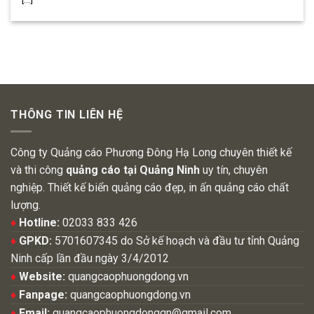
THÔNG TIN LIÊN HỆ
Công ty Quảng cáo Phương Đông Hạ Long chuyên thiết kế
và thi công
quảng cáo tại Quảng Ninh
uy tín, chuyên
nghiệp. Thiết kế biển quảng cáo đẹp, in ấn quảng cáo chất
lượng.
♦
Hotline:
02033 833 426
♦
GPKD:
5701607345 do Sở kế hoạch và đầu tư tỉnh Quảng
Ninh cấp lần đầu ngày 3/4/2012
♦
Website:
quangcaophuongdong.vn
♦
Fanpage:
quangcaophuongdong.vn
♦
Email:
quangcaophuongdongqn@gmail.com