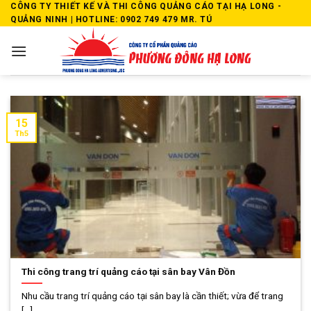
Skip
CÔNG TY THIẾT KẾ VÀ THI CÔNG QUẢNG CÁO TẠI HẠ LONG -
QUẢNG NINH | HOTLINE: 0902 749 479 MR. TÚ
to
content
15
Th5
Thi công trang trí quảng cáo tại sân bay Vân Đồn
Nhu cầu trang trí quảng cáo tại sân bay là cần thiết; vừa để trang
[...]